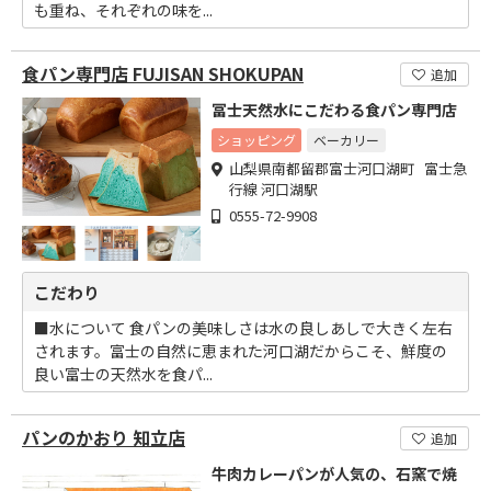
も重ね、それぞれの味を...
食パン専門店 FUJISAN SHOKUPAN
追加
冨士天然水にこだわる食パン専門店
ショッピング
ベーカリー
山梨県南都留郡富士河口湖町 富士急
行線 河口湖駅
0555-72-9908
こだわり
■水について 食パンの美味しさは水の良しあしで大きく左右
されます。富士の自然に恵まれた河口湖だからこそ、鮮度の
良い富士の天然水を食パ...
パンのかおり 知立店
追加
牛肉カレーパンが人気の、石窯で焼