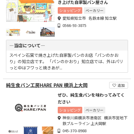
き上げた自家製パン屋さん
ショッピング
ベーカリー
愛知県知立市 名鉄本線 知立駅
0566-93-3875
―当店について―
スペイン石窯で焼き上げた自家製パンのお店「パンのかお
り」の知立店です。 「パンのかおり」知立店では、外はパリ
っと中はフワっと焼きあが...
純生食パン工房HARE PAN 横浜上大岡
追加
ぜひ、純生食パンを味わってみてく
ださい
ショッピング
ベーカリー
神奈川県横浜市港南区 横浜市営地下
鉄ブルーライン 上大岡駅
045-370-8988