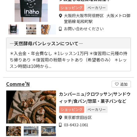
ショッピング
ベーカリー
大阪府大阪市阿倍野区 大阪メトロ御
堂筋線 昭和町駅
お問い合わせください
―天然酵母パンレッスンについて―
＊入会金・年会費なし ＊1レッスン1万円 ＊復習用に元種の持
ち帰りあり ＊復習用の粉類キットあり（希望者のみ） ＊レッ
スン時間は10時から...
Comme'N
追加
カンパーニュ/クロワッサン/サンドウ
ィッチ/食パン/惣菜・菓子パンなど
ショッピング
ベーカリー
東京都世田谷区
03-6432-1061