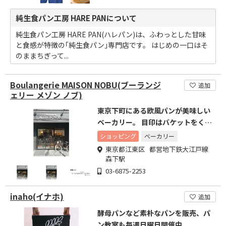
純生食パン工房 HARE PANについて
純生食パン工房 HARE PAN(ハレパン)は、ふわっとした甘味
と食感が特徴の｢純生食パン｣専門店です。 はじめの一口はそ
のままちぎって...
Boulangerie MAISON NOBU(ブーランジ
追加
ェリー メゾン ノブ)
東京下町にある欧風パンが美味しい
ベーカリー。 目印はバケットをくわ
える猫の看板。
ショッピング
ベーカリー
東京都江東区 都営地下鉄大江戸線
森下駅
03-6875-2253
inaho(イナホ)
追加
酵母パンなど素朴なパンを販売、パ
ン教室も毎週日曜日開催中