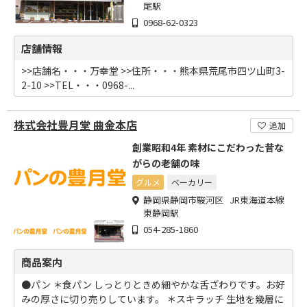
尾駅
0968-62-0323
店舗情報
>>店舗名・・・万幸堂 >>住所・・・熊本県荒尾市四ツ山町3-
2-10 >>TEL・・・0968-...
株式会社豊月堂 曲金本店
追加
創業昭和4年 素材にこだわった昔な
がらの老舗の味
グルメ
ベーカリー
静岡県静岡市駿河区 JR東海道本線
東静岡駅
054-285-1860
商品案内
●パン ＊食パン しっとりときめ細やかな舌ざわりです。お好
みの厚さに切り売りしています。 ＊スキラッチ 生地を幾層に