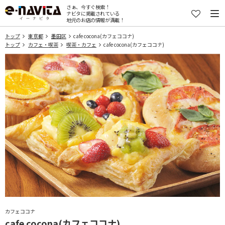
さぁ、今すぐ検索！
ナビタに掲載されている
地元のお店の情報が満載！
トップ
東京都
墨田区
cafe cocona(カフェココナ)
トップ
カフェ・喫茶
喫茶・カフェ
cafe cocona(カフェココナ)
カフェココナ
cafe cocona(カフェココナ)