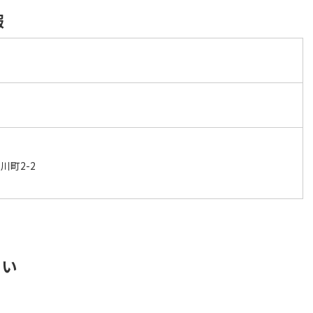
報
ク
川町2-2
さい