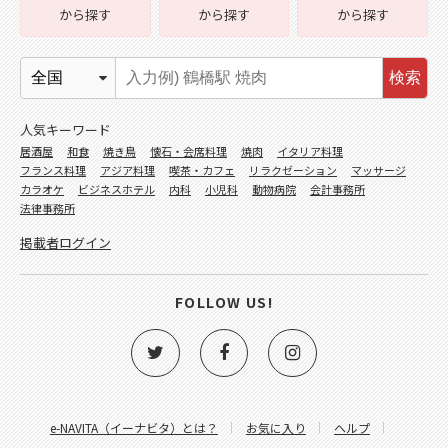
から探す
から探す
から探す
検索
人気キーワード
居酒屋
和食
焼き鳥
懐石・会席料理
焼肉
イタリア料理
フランス料理
アジア料理
喫茶・カフェ
リラクゼーション
マッサージ
カラオケ
ビジネスホテル
内科
小児科
動物病院
会計事務所
法律事務所
掲載者ログイン
FOLLOW US!
e-NAVITA（イーナビタ）とは？
お気に入り
ヘルプ