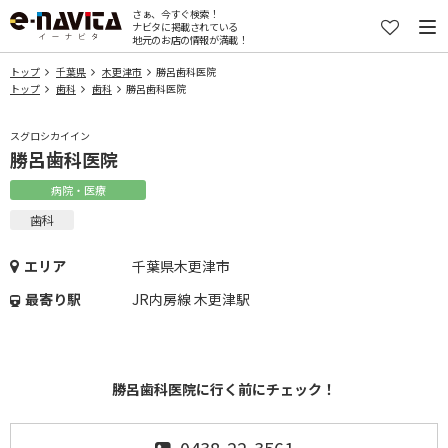
さぁ、今すぐ検索！
ナビタに掲載されている
地元のお店の情報が満載！
トップ
千葉県
木更津市
勝呂歯科医院
トップ
歯科
歯科
勝呂歯科医院
スグロシカイイン
勝呂歯科医院
病院・医療
歯科
エリア
千葉県木更津市
最寄り駅
JR内房線 木更津駅
勝呂歯科医院に行く前にチェック！