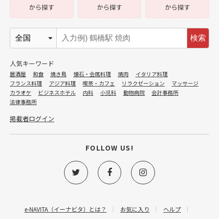
から探す
から探す
から探す
検索
人気キーワード
居酒屋
和食
焼き鳥
懐石・会席料理
焼肉
イタリア料理
フランス料理
アジア料理
喫茶・カフェ
リラクゼーション
マッサージ
カラオケ
ビジネスホテル
内科
小児科
動物病院
会計事務所
法律事務所
掲載者ログイン
FOLLOW US!
e-NAVITA（イーナビタ）とは？
お気に入り
ヘルプ