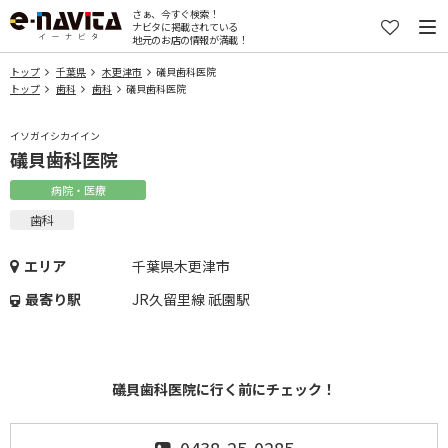
さぁ、今すぐ検索！
ナビタに掲載されている
地元のお店の情報が満載！
トップ
千葉県
木更津市
礒貝歯科医院
トップ
歯科
歯科
礒貝歯科医院
イソガイシカイイン
礒貝歯科医院
病院・医療
歯科
エリア
千葉県木更津市
最寄り駅
JR久留里線 祇園駅
礒貝歯科医院に行く前にチェック！