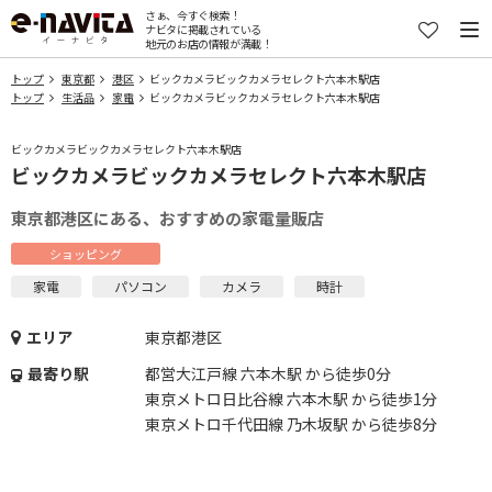
さぁ、今すぐ検索！
ナビタに掲載されている
地元のお店の情報が満載！
トップ
東京都
港区
ビックカメラビックカメラセレクト六本木駅店
トップ
生活品
家電
ビックカメラビックカメラセレクト六本木駅店
ビックカメラビックカメラセレクト六本木駅店
ビックカメラビックカメラセレクト六本木駅店
東京都港区にある、おすすめの家電量販店
ショッピング
家電
パソコン
カメラ
時計
エリア
東京都港区
最寄り駅
都営大江戸線 六本木駅 から徒歩0分
東京メトロ日比谷線 六本木駅 から徒歩1分
東京メトロ千代田線 乃木坂駅 から徒歩8分