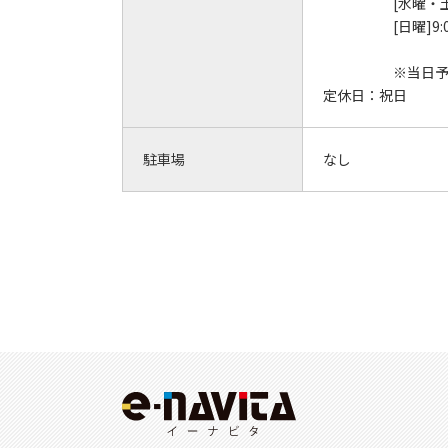
[水曜・土
[日曜]9:
※当日予
定休日：
祝日
駐車場
なし