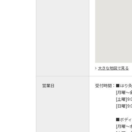
大きな地図で見る
営業日
受付時間：
■はり
[月曜～金
[土曜]9:
[日曜]9:
■ボディ
[月曜～水