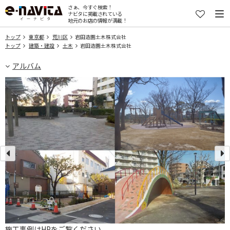
さぁ、今すぐ検索！
ナビタに掲載されている
地元のお店の情報が満載！
トップ
東京都
荒川区
岩田造園土木株式会社
トップ
建築・建設
土木
岩田造園土木株式会社
アルバム
施工事例はHPをご覧ください