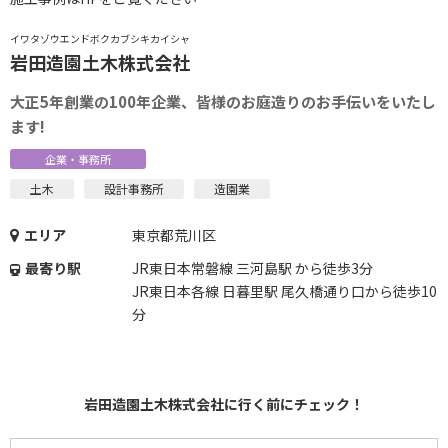
イワタゾウエンドボクカブシキカイシャ
岩田造園土木株式会社
大正5年創業の100年企業、皆様のお庭造りのお手伝いをいたし
ます!
企業・事務所
土木
設計事務所
造園業
エリア
東京都荒川区
最寄り駅
JR東日本常磐線 三河島駅 から徒歩3分
JR東日本各線 日暮里駅 尾久橋通り口から徒歩10
分
岩田造園土木株式会社に行く前にチェック！