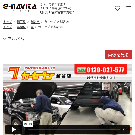
さぁ、今すぐ検索！
ナビタに掲載されている
地元のお店の情報が満載！
トップ
埼玉県
越谷市
カーセブン 越谷店
トップ
車関係
車
カーセブン 越谷店
アルバム
画像を見る