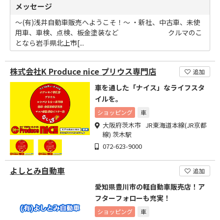
メッセージ
～(有)浅井自動車販売へようこそ！～ ・新社、中古車、未使
用車、車検、点検、板金塗装など クルマのこ
となら岩手県北上市[...
株式会社K Produce nice プリウス専門店
追加
車を通した「ナイス」なライフスタ
イルを。
ショッピング
車
大阪府茨木市 JR東海道本線(JR京都
線) 茨木駅
072-623-9000
よしとみ自動車
追加
愛知県豊川市の軽自動車販売店！ア
フターフォローも充実！
ショッピング
車