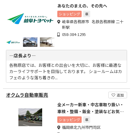
あなたのまえの、その先へ
ショッピング
車
岐阜県各務原市 名鉄各務原線 二十
軒駅
058-384-1295
―店長より―
各務原店では、お客様との出会いを大切に、お客様に最適な
カーライフサポートを目指しております。 ショールームはカ
フェのような落ち着きの...
オクムラ自動車販売
追加
全メーカー新車・中古車取り扱い・
車検・整備・鈑金・塗装などお気軽
に
ショッピング
車
福岡県北九州市門司区