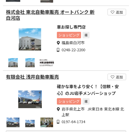
株式会社 東北自動車販売 オートバンク 新
追加
白河店
車お探し専門店
ショッピング
車
福島県白河市
0248-22-2200
有限会社 浅井自動車販売
追加
確かな車をより安く！【信頼・安
心】のJU岩手メンバーショップ
ショッピング
車
岩手県北上市 JR東日本 東北本線 北
上駅
0197-64-1734