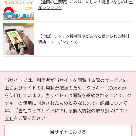
【全国の主要駅】これはおいしい！間違いなしのお土
産ランキング
【全国】ワクチン接種証明があると受けられる割引・
特典・クーポンまとめ
PAGE TOP
当サイトでは、利用者が当サイトを閲覧する際のサービス向
上およびサイトの利用状況把握のため、クッキー（Cookie）
を使用しています。当サイトでは閲覧を継続されることで、ク
e-NAVITA（イーナビタ）とは？
お気に入り
ヘルプ
ッキーの使用に同意されたものとみなします。詳細について
利用規約
個人情報の取り扱いについて
運営会社
は、
「当社ウェブサイトにおける個人情報の取り扱いについ
サイトマップ
広告掲載に関するお問い合わせ
て」
をご覧ください。
サイトの内容に関するお問い合わせ
当サイトにおける