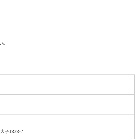
い。
子1828-7