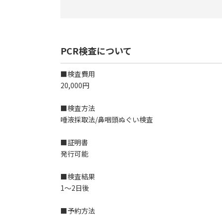
PCR検査について
■検査費用
20,000円
■検査方法
唾液採取法/鼻咽頭ぬぐい検査
■証明書
発行可能
■検査結果
1～2日後
■予約方法