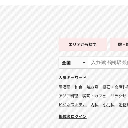
エリア
から探す
駅・
人気キーワード
居酒屋
和食
焼き鳥
懐石・会席料
アジア料理
喫茶・カフェ
リラクゼ
ビジネスホテル
内科
小児科
動物
掲載者ログイン