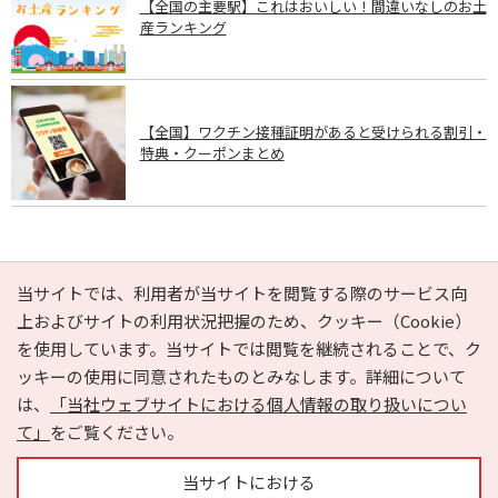
【全国の主要駅】これはおいしい！間違いなしのお土
産ランキング
【全国】ワクチン接種証明があると受けられる割引・
特典・クーポンまとめ
PAGE TOP
当サイトでは、利用者が当サイトを閲覧する際のサービス向
上およびサイトの利用状況把握のため、クッキー（Cookie）
を使用しています。当サイトでは閲覧を継続されることで、ク
e-NAVITA（イーナビタ）とは？
お気に入り
ヘルプ
ッキーの使用に同意されたものとみなします。詳細について
利用規約
個人情報の取り扱いについて
運営会社
は、
「当社ウェブサイトにおける個人情報の取り扱いについ
サイトマップ
広告掲載に関するお問い合わせ
て」
をご覧ください。
サイトの内容に関するお問い合わせ
当サイトにおける