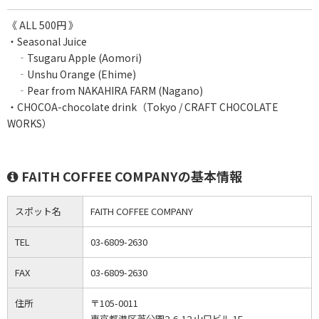
《 ALL 500円 》
・Seasonal Juice
‐Tsugaru Apple (Aomori)
‐Unshu Orange (Ehime)
‐Pear from NAKAHIRA FARM (Nagano)
・CHOCOA-chocolate drink（Tokyo / CRAFT CHOCOLATE
WORKS）
FAITH COFFEE COMPANYの基本情報
スポット名
FAITH COFFEE COMPANY
TEL
03-6809-2630
FAX
03-6809-2630
住所
〒105-0011
東京都港区芝公園2-6-12 山口ビル 1F