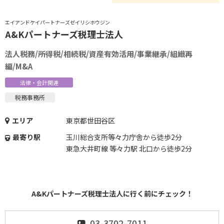
エイアンドケイパートナーズゼイリシホウジン
A&Kパートナーズ税理士法人
法人税務/所得税/相続税/資産有効活用/事業継承/組織再
編/M&A
法律・会計関連
税務事務所
エリア
東京都世田谷区
最寄り駅
玉川総合支所等々力庁舎から徒歩2分
東急大井町線 等々力駅 北口から徒歩2分
A&Kパートナーズ税理士法人に行く前にチェック！
03-3702-7011