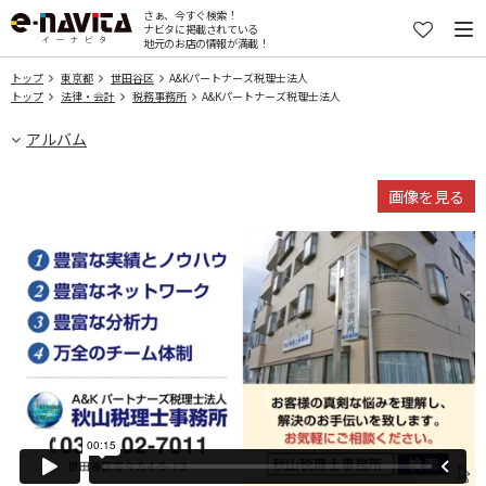
さぁ、今すぐ検索！
ナビタに掲載されている
地元のお店の情報が満載！
トップ
東京都
世田谷区
A&Kパートナーズ税理士法人
トップ
法律・会計
税務事務所
A&Kパートナーズ税理士法人
アルバム
画像を見る