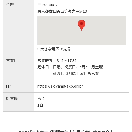
住所
〒158-0082
東京都世田谷区等々力4-5-13
大きな地図で見る
営業日
営業時間：
8:45～17:35
定休日：
日曜、祝祭日、4月～1月土曜
※2月、3月は土曜日も営業
HP
https://akiyama-akp.or.jp/
駐車場
あり
1台
A&Kパートナーズ税理士法人に行く前にチェック！