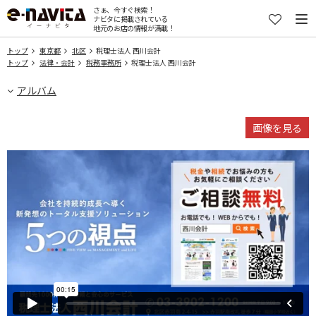
さぁ、今すぐ検索！
ナビタに掲載されている
地元のお店の情報が満載！
トップ
東京都
北区
税理士法人 西川会計
トップ
法律・会計
税務事務所
税理士法人 西川会計
アルバム
画像を見る