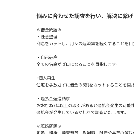
悩みに合わせた調査を行い、解決に繋げ
≪借金問題≫
・任意整理
利息をカットし、月々の返済額を軽くすることを目
・自己破産
全ての借金がゼロになることを目指します。
･個人再生
住宅を手放さずに借金の8割をカットすることを目
・過払金返還請求
おおむね7年以上の取引があると過払金発生の可能
過払金が発生しているか無料で調査いたします。
≪離婚問題≫
離婚、親権、養育費等、慰謝料、財産分与等の解決