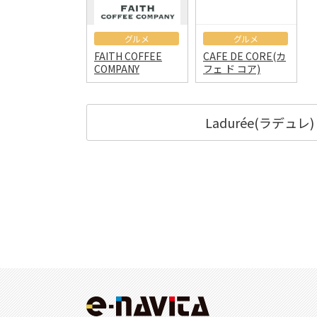
グルメ
グルメ
FAITH COFFEE
CAFE DE CORE(カ
COMPANY
フェ ド コア)
Ladurée(ラデ