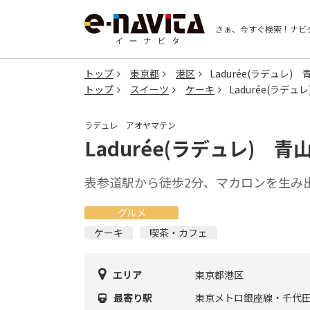
さぁ、今すぐ検索！
ナビ
トップ
東京都
港区
Ladurée(ラデュレ) 
トップ
スイーツ
ケーキ
Ladurée(ラデュ
ラデュレ アオヤマテン
Ladurée(ラデュレ) 青
表参道駅から徒歩2分、マカロンを生み
グルメ
ケーキ
喫茶・カフェ
エリア
東京都港区
最寄り駅
東京メトロ銀座線・千代田