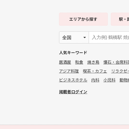
エリア
から探す
駅・
人気キーワード
居酒屋
和食
焼き鳥
懐石・会席料
アジア料理
喫茶・カフェ
リラクゼ
ビジネスホテル
内科
小児科
動物
掲載者ログイン