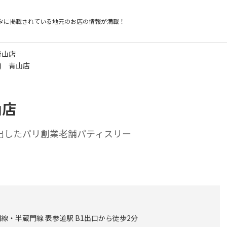
タに掲載されている
地元のお店の情報が満載！
青山店
レ) 青山店
山店
出したパリ創業老舗パティスリー
線・半蔵門線 表参道駅 B1出口から徒歩2分