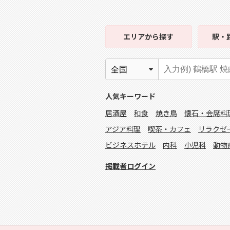
エリア
から探す
駅・
人気キーワード
居酒屋
和食
焼き鳥
懐石・会席料
アジア料理
喫茶・カフェ
リラクゼ
ビジネスホテル
内科
小児科
動物
掲載者ログイン