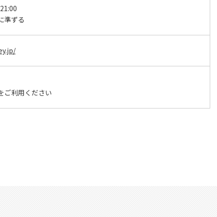
 21:00
に準ずる
y.jp/
をご利用ください