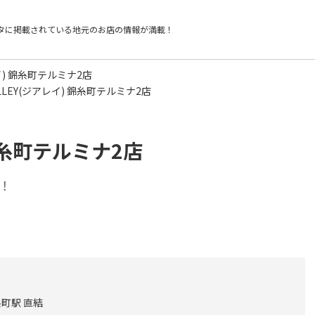
タに掲載されている
地元のお店の情報が満載！
レイ) 錦糸町テルミナ2店
ALLEY(ジアレイ) 錦糸町テルミナ2店
 錦糸町テルミナ2店
！
町駅 直結