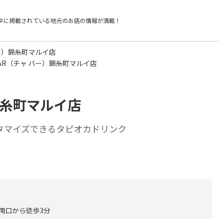
タに掲載されている
地元のお店の情報が満載！
バー）錦糸町マルイ店
BAR（チャ バー）錦糸町マルイ店
）錦糸町マルイ店
タマイズできるタピオカドリンク
 南口から徒歩3分