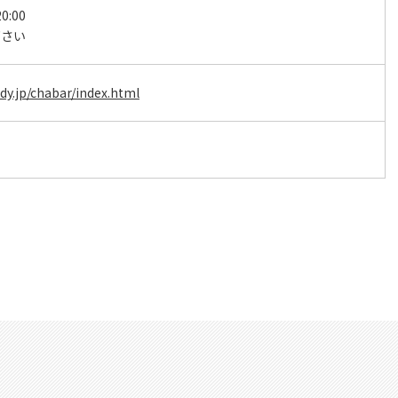
0:00
下さい
dy.jp/chabar/index.html