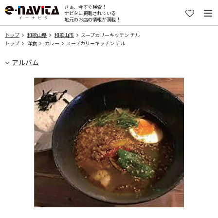
さぁ、今すぐ検索！
ナビタに掲載されている
地元のお店の情報が満載！
トップ
和歌山県
和歌山市
スープカリーキッチン チル
トップ
洋食
カレー
スープカリーキッチン チル
アルバム