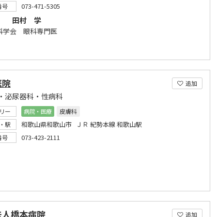
073-471-5305
番号
】 田村 学
科学会 眼科専門医
医院
追加
・泌尿器科・性病科
リー
病院・医療
皮膚科
和歌山県和歌山市 ＪＲ 紀勢本線 和歌山駅
・駅
073-423-2111
番号
法人橋本病院
追加