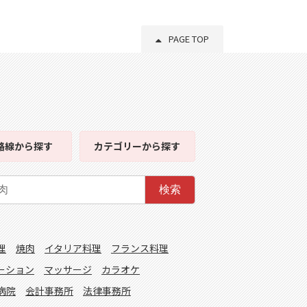
PAGE TOP
路線
から探す
カテゴリー
から探す
検索
理
焼肉
イタリア料理
フランス料理
ーション
マッサージ
カラオケ
病院
会計事務所
法律事務所