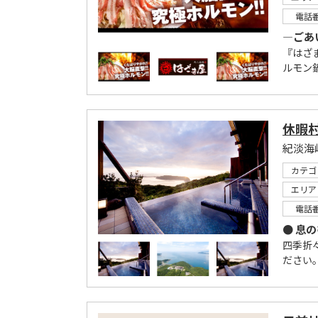
電話
―ごあ
『はざ
ルモン
休暇村
紀淡海
カテゴ
エリア
電話
● 息
四季折
ださい。