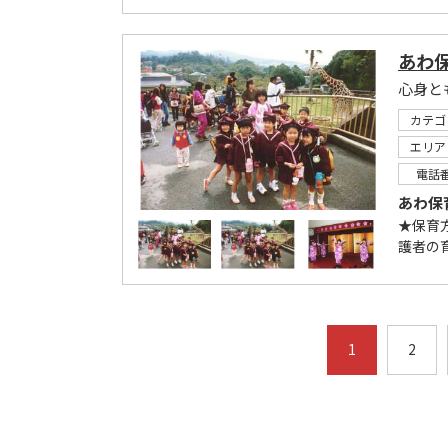
あわ
心身と
カテゴ
エリア
電話
あわ保
★保育
護者の育
1
2