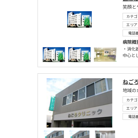
笑顔と
カテゴ
エリア
電話
病院概
・消化
中心と
ねご
地域の
カテゴ
エリア
電話