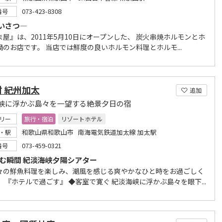
073-423-8308
番号
いさつ―
ま屋』は、2011年5月10日にオープンした、 炭火串焼ホルモンとホ
鍋のお店です。 当店では鮮度の良いホルモン料理とホルモ...
 紀州加太
追加
峡に浮かぶ島々を一望する絶景夕日の宿
リー
旅行・宿泊
リゾートホテル
和歌山県和歌山市 南海電気鉄道加太線 加太駅
・駅
073-459-0321
番号
のむ瞬間 紀淡海峡夕陽シアター
々の鮮魚料理を楽しみ、潮風を感じる爽やかなひと時をお過ごしく
 『ホテルで過ごす』 ◆客室で寛ぐ 紀淡海峡に浮かぶ島々を眼下...