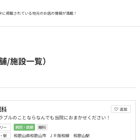
タに掲載されている
地元のお店の情報が満載！
舗/施設一覧）
眼科
追加
ラブルのことならなんでも当院におまかせください！
リー
病院・医療
眼科
和歌山県和歌山市 ＪＲ阪和線 和歌山駅
・駅