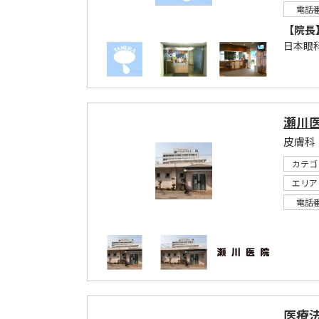
電話
【院長
日本眼
瀬川
皮膚科
カテゴ
エリア
電話
医療