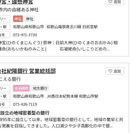
神宮・國懸神宮
追加
市内の由緒ある神社
リー
神社
神社
和歌山県和歌山市 和歌山電鉄貴志川線 日前宮駅
・駅
073-471-3730
番号
宮(ひのくまじんぐう) 祭神：日前大神(ひのくまのおおかみ) 相
兼命(おもいかねのみこと) 石凝姥命(いしこりどめの...
会社紀陽銀行 営業統括部
追加
こえる銀行
リー
金融機関
地方銀行
和歌山県和歌山市 JR西日本紀勢本線 和歌山市駅
・駅
073-426-7119
番号
5年設立の地域密着型の銀行
1895年に設立して以来、地域密着型の銀行として、地域の繁栄と共
な発展を目指してきました。人口減少や少子高齢化の中で銀...