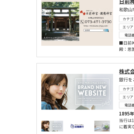
日前
和歌山
カテゴ
エリア
電話
■日前神
殿：思
株式
銀行を
カテゴ
エリア
電話
189
当行は
に着実