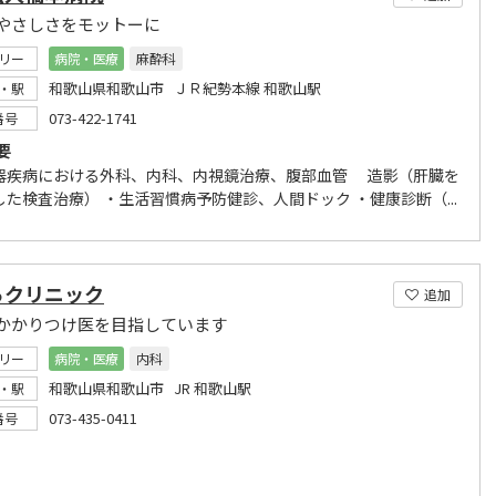
やさしさをモットーに
リー
病院・医療
麻酔科
和歌山県和歌山市 ＪＲ紀勢本線 和歌山駅
・駅
073-422-1741
番号
要
器疾病における外科、内科、内視鏡治療、腹部血管 造影（肝臓を
した検査治療） ・生活習慣病予防健診、人間ドック ・健康診断（...
ろクリニック
追加
かかりつけ医を目指しています
リー
病院・医療
内科
和歌山県和歌山市 JR 和歌山駅
・駅
073-435-0411
番号