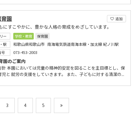
保育園
追加
もにすこやかに、豊かな人格の育成をめざしています。
リー
学校・教育
保育園
和歌山県和歌山市 南海電気鉄道南海本線・加太線 紀ノ川駅
・駅
073-453-2003
番号
育園のご案内
方針 本園においては児童の精神的安定を図ることを主目標とし、保
児と 就労の支援をしていきます。 また、子どもに対する清潔の...
3
4
5