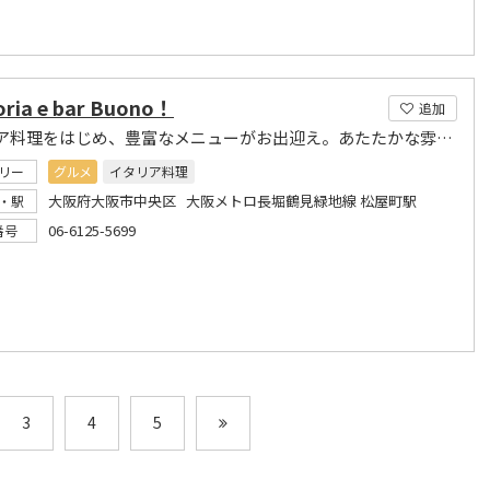
oria e bar Buono！
追加
イタリア料理をはじめ、豊富なメニューがお出迎え。あたたかな雰囲気のくつろぎ空間。
リー
グルメ
イタリア料理
大阪府大阪市中央区 大阪メトロ長堀鶴見緑地線 松屋町駅
・駅
06-6125-5699
番号
3
4
5