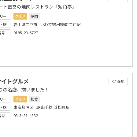
ート直営の焼肉レストラン「短角亭」
リー
グルメ
焼肉
岩手県二戸市 いわて銀河鉄道 二戸駅
・駅
0195-23-6727
番号
サイトグルメ
追加
りの名店、揃いました！
リー
グルメ
和食
東京都港区 JR山手線 浜松町駅
・駅
03-3431-4332
番号