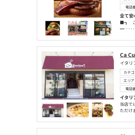
電話
全て安
■┓ 
━…‥‥
Ca Cu
イタリ
カテゴ
エリア
電話
イタリ
当店で
ただけ