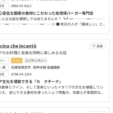
0956-55-6212
番号
心安全な国産の食材にこだわった佐世保バーガー専門店
こんなお店を御探しではありませんか？ ┗┛━…‥‥…━…‥‥…
…━…‥‥…━…‥‥…━…‥ ☆ ● 地元の人が「美味しい」と...
cina che incantò
追加
アのお料理と音楽を同時に楽しめるお店
リー
グルメ
スパゲッティー
兵庫県西宮市 阪神本線 香櫨園駅
・駅
0798-34-2234
番号
ア文化を堪能できる『カ クチーナ』
は食事とワイン、そして音楽といったイタリアの文化を堪能してい
ます。 安心できる食材を使ったシェフ特製の、気取らず家庭的な...