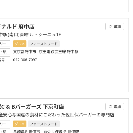
ナルド 府中店
追加
中駅(南口)直結 ル・シーニュ1F
リー
グルメ
ファーストフード
東京都府中市 京王電鉄京王線 府中駅
・駅
042-306-7097
番号
C & Bバーガーズ 下京町店
追加
全安心な国産の食材にこだわった佐世保バーガーの専門店
リー
グルメ
ファーストフード
長崎県佐世保市 JR佐世保線 佐世保駅
・駅