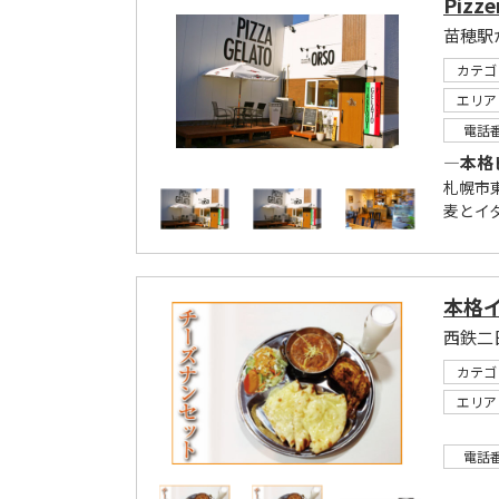
Pizze
カテゴ
エリア
電話
―本格
札幌市東
麦とイタ
本格
西鉄二
カテゴ
エリア
電話