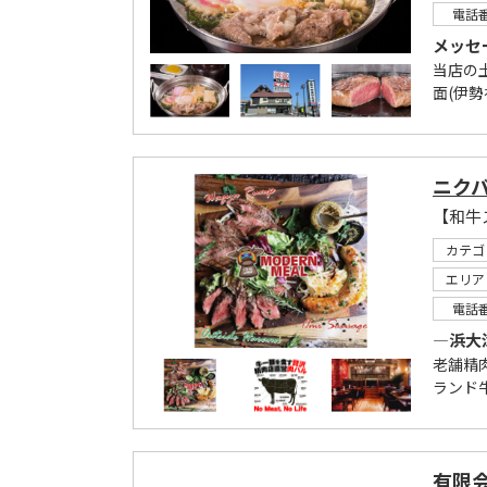
電話
メッセ
当店の
面(伊勢
ニクバ
【和牛
カテゴ
エリア
電話
―浜大
老舗精
ランド
有限