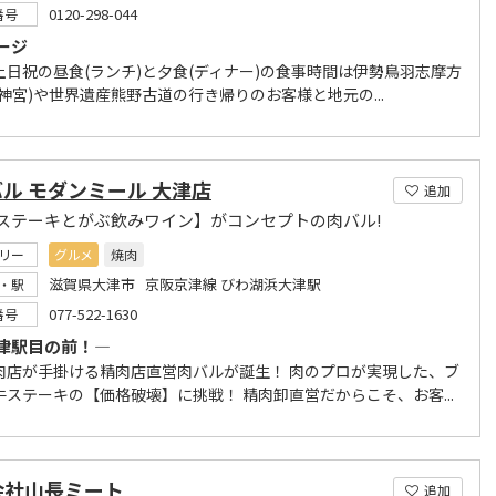
0120-298-044
番号
ージ
土日祝の昼食(ランチ)と夕食(ディナー)の食事時間は伊勢鳥羽志摩方
神宮)や世界遺産熊野古道の行き帰りのお客様と地元の...
ル モダンミール 大津店
追加
ステーキとがぶ飲みワイン】がコンセプトの肉バル!
リー
グルメ
焼肉
滋賀県大津市 京阪京津線 びわ湖浜大津駅
・駅
077-522-1630
番号
津駅目の前！―
肉店が手掛ける精肉店直営肉バルが誕生！ 肉のプロが実現した、ブ
牛ステーキの【価格破壊】に挑戦！ 精肉卸直営だからこそ、お客...
会社山長ミート
追加