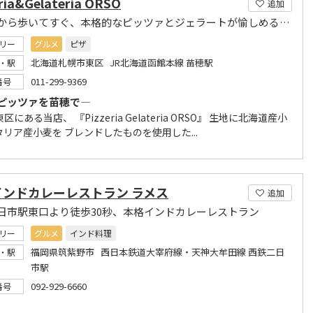
ria&Gelateria ORSO
追加
苗穂駅から歩いてすぐ、本格的なピッツァとジェラートが愉しめるお店
リー
グルメ
ピザ
北海道札幌市東区 JR北海道函館本線 苗穂駅
・駅
011-299-9369
番号
ピッツァを苗穂で―
区にある当店、 『Pizzeria Gelateria ORSO』 生地に北海道産小
リア産小麦を ブレンドしたものを使用した...
インドカレーレストラン ラメス
追加
日市駅東口より徒歩30秒、本格インドカレーレストラン
リー
グルメ
インド料理
福岡県筑紫野市 西日本鉄道大宰府線・天神大牟田線 西鉄二日
・駅
市駅
092-929-6660
番号