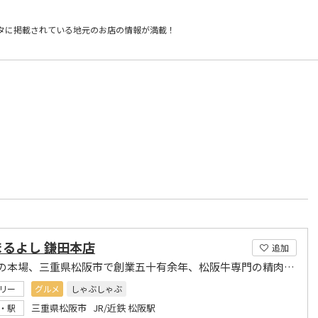
タに掲載されている
地元のお店の情報が満載！
）
まるよし 鎌田本店
追加
松阪牛の本場、三重県松阪市で創業五十有余年、松阪牛専門の精肉店と直営レストラン
リー
グルメ
しゃぶしゃぶ
三重県松阪市 JR/近鉄 松阪駅
・駅