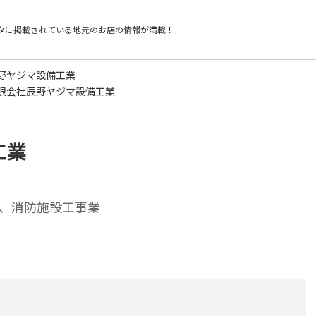
タに掲載されている
地元のお店の情報が満載！
野ヤジマ設備工業
限会社辰野ヤジマ設備工業
工業
、消防施設工事業