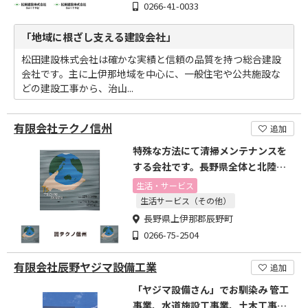
0266-41-0033
「地域に根ざし支える建設会社」
松田建設株式会社は確かな実績と信頼の品質を持つ総合建設
会社です。主に上伊那地域を中心に、一般住宅や公共施設な
どの建設工事から、治山...
有限会社テクノ信州
追加
特殊な方法にて清掃メンテナンスを
する会社です。長野県全体と北陸ま
で仕事があります。
生活・サービス
生活サービス（その他）
長野県上伊那郡辰野町
0266-75-2504
有限会社辰野ヤジマ設備工業
追加
「ヤジマ設備さん」でお馴染み 管工
事業、水道施設工事業、土木工事