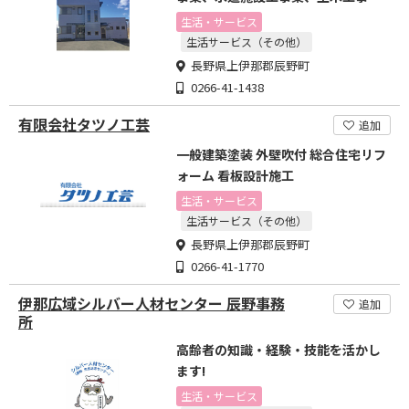
業、消防施設工事業
生活・サービス
生活サービス（その他）
長野県上伊那郡辰野町
0266-41-1438
有限会社タツノ工芸
追加
一般建築塗装 外壁吹付 総合住宅リフ
ォーム 看板設計施工
生活・サービス
生活サービス（その他）
長野県上伊那郡辰野町
0266-41-1770
伊那広域シルバー人材センター 辰野事務
追加
所
高齢者の知識・経験・技能を活かし
ます!
生活・サービス