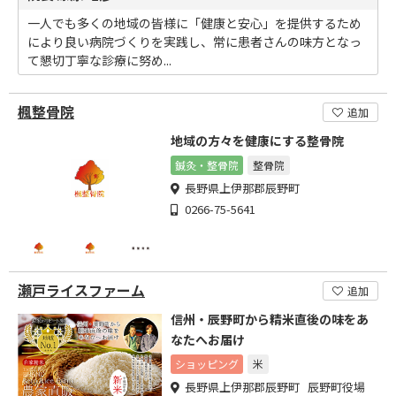
一人でも多くの地域の皆様に「健康と安心」を提供するため
により良い病院づくりを実践し、常に患者さんの味方となっ
て懇切丁寧な診療に努め...
楓整骨院
追加
地域の方々を健康にする整骨院
鍼灸・整骨院
整骨院
長野県上伊那郡辰野町
0266-75-5641
瀬戸ライスファーム
追加
信州・辰野町から精米直後の味をあ
なたへお届け
ショッピング
米
長野県上伊那郡辰野町 辰野町役場