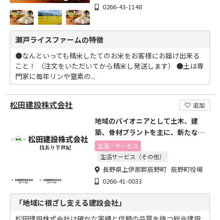
0266-43-1148
瀬戸ライスファームの特徴
●なんといっても精米したてのお米をお客様にお届け出来る
こと！ （注文をいただいてから精米し発送します） ●土は専
門家に毎年リンや窒素の...
松田建設株式会社
追加
地域のパイオニアとして土木、建
築、骨材プラントを主に、新たな建
設業を目指しております。
生活・サービス
生活サービス（その他）
長野県上伊那郡辰野町 辰野町役場
0266-41-0033
「地域に根ざし支える建設会社」
松田建設株式会社は確かな実績と信頼の品質を持つ総合建設