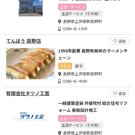
業、消防施設工事業
生活・サービス
生活サービス（その他）
長野県上伊那郡辰野町
0266-41-1438
てんほう 辰野店
追加
1956年創業 長野県発祥のラーメンチ
ェーン
グルメ
餃子
長野県上伊那郡辰野町
0266-41-4566
有限会社タツノ工芸
追加
一般建築塗装 外壁吹付 総合住宅リフ
ォーム 看板設計施工
生活・サービス
生活サービス（その他）
長野県上伊那郡辰野町