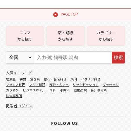
PAGE TOP
エリア
駅・路線
カテゴリー
から探す
から探す
から探す
検索
人気キーワード
居酒屋
和食
焼き鳥
懐石・会席料理
焼肉
イタリア料理
フランス料理
アジア料理
喫茶・カフェ
リラクゼーション
マッサージ
カラオケ
ビジネスホテル
内科
小児科
動物病院
会計事務所
法律事務所
掲載者ログイン
FOLLOW US!