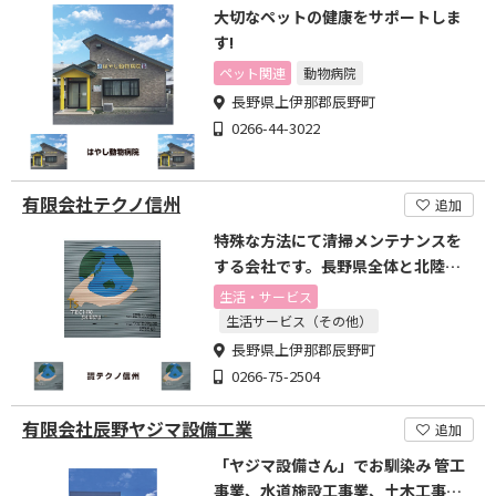
大切なペットの健康をサポートしま
す!
ペット関連
動物病院
長野県上伊那郡辰野町
0266-44-3022
有限会社テクノ信州
追加
特殊な方法にて清掃メンテナンスを
する会社です。長野県全体と北陸ま
で仕事があります。
生活・サービス
生活サービス（その他）
長野県上伊那郡辰野町
0266-75-2504
有限会社辰野ヤジマ設備工業
追加
「ヤジマ設備さん」でお馴染み 管工
事業、水道施設工事業、土木工事