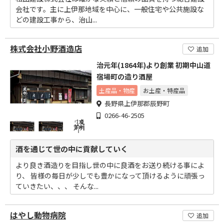
会社です。主に上伊那地域を中心に、一般住宅や公共施設な
どの建設工事から、治山...
株式会社小野酒造店
追加
治元年(1864年)より創業 初期中山道
宿場町の造り酒屋
土産品・物産
お土産・特産品
長野県上伊那郡辰野町
0266-46-2505
酒を通じて世の中に貢献していく
より良き酒造りを目指し世の中に良酒をお送り続ける事によ
り、 皆様の毎日が少しでも豊かになって頂けるように頑張っ
ていきたい、、、 そんな...
はやし動物病院
追加