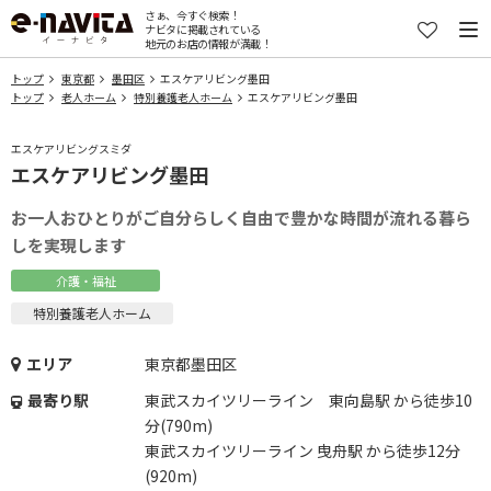
さぁ、今すぐ検索！
ナビタに掲載されている
地元のお店の情報が満載！
トップ
東京都
墨田区
エスケアリビング墨田
トップ
老人ホーム
特別養護老人ホーム
エスケアリビング墨田
エスケアリビングスミダ
エスケアリビング墨田
お一人おひとりがご自分らしく自由で豊かな時間が流れる暮ら
しを実現します
介護・福祉
特別養護老人ホーム
エリア
東京都墨田区
最寄り駅
東武スカイツリーライン 東向島駅 から徒歩10
分(790m)
東武スカイツリーライン 曳舟駅 から徒歩12分
(920m)