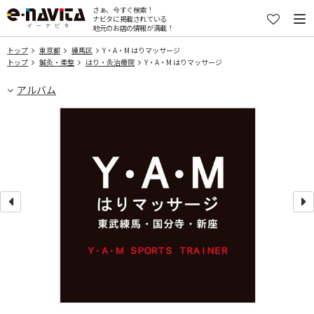
さぁ、今すぐ検索！
ナビタに掲載されている
地元のお店の情報が満載！
トップ
東京都
練馬区
Y・A・M はりマッサージ
トップ
鍼灸・柔整
はり・灸治療院
Y・A・M はりマッサージ
アルバム