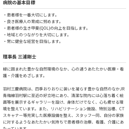
病院の基本目標
・患者様を一番大切にします。
・良き医療人の育成に努めます。
・患者様の生き甲斐(QOL)の向上を目指します。
・地域とのつながりを大切にします。
・常に健全な経営を目指します。
理事長 三浦剛士
緑に囲まれた豊かな自然環境のなか、心の通うあたたかい医療・看
護・介護をめざします。
羽村三慶病院は、四季おりおりに装いを凝らす豊かな自然のなかJR
青梅線羽村駅に至近の好立地にあり、清潔な院内には心落ち着く絵
画等を展示するギャラリーを設け、身体だけでなく、心も癒せる環
境を整えています。また、リハビリテーション施設、特別浴槽、CT
スキャナー等充実した医療設備を整え、スタッフ一同、自分の家族
に対するようなあたたかい気持ちで患者様の治療、看護、介護にあ
たっています。