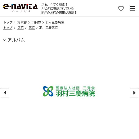
さぁ、今すぐ検索！
ナビタに掲載されている
地元のお店の情報が満載！
トップ
東京都
羽村市
羽村三慶病院
トップ
病院
病院
羽村三慶病院
アルバム