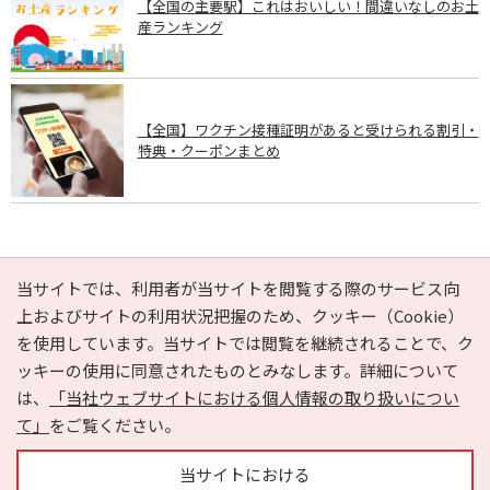
【全国の主要駅】これはおいしい！間違いなしのお土
産ランキング
【全国】ワクチン接種証明があると受けられる割引・
特典・クーポンまとめ
PAGE TOP
当サイトでは、利用者が当サイトを閲覧する際のサービス向
上およびサイトの利用状況把握のため、クッキー（Cookie）
を使用しています。当サイトでは閲覧を継続されることで、ク
e-NAVITA（イーナビタ）とは？
お気に入り
ヘルプ
ッキーの使用に同意されたものとみなします。詳細について
利用規約
個人情報の取り扱いについて
運営会社
は、
「当社ウェブサイトにおける個人情報の取り扱いについ
サイトマップ
広告掲載に関するお問い合わせ
て」
をご覧ください。
サイトの内容に関するお問い合わせ
当サイトにおける