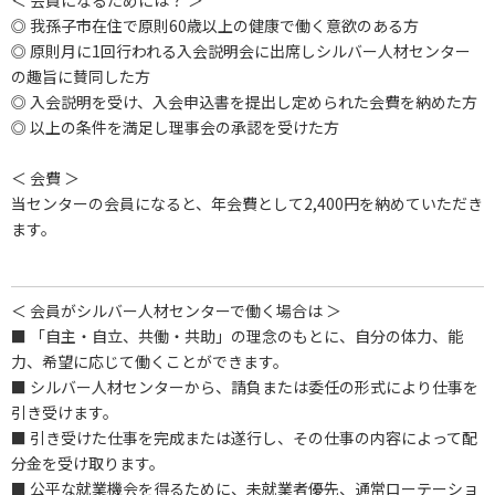
＜ 会員になるためには？ ＞
◎ 我孫子市在住で原則60歳以上の健康で働く意欲のある方
◎ 原則月に1回行われる入会説明会に出席しシルバー人材センター
の趣旨に賛同した方
◎ 入会説明を受け、入会申込書を提出し定められた会費を納めた方
◎ 以上の条件を満足し理事会の承認を受けた方
＜ 会費 ＞
当センターの会員になると、年会費として2,400円を納めていただき
ます。
＜ 会員がシルバー人材センターで働く場合は ＞
■ 「自主・自立、共働・共助」の理念のもとに、自分の体力、能
力、希望に応じて働くことができます。
■ シルバー人材センターから、請負または委任の形式により仕事を
引き受けます。
■ 引き受けた仕事を完成または遂行し、その仕事の内容によって配
分金を受け取ります。
■ 公平な就業機会を得るために、未就業者優先、通常ローテーショ