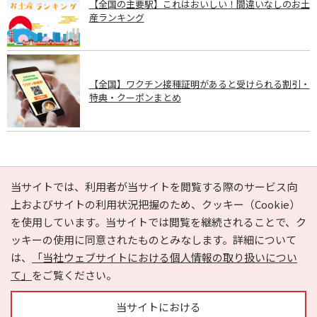
【全国の主要駅】これはおいしい！間違いなしのお土
産ランキング
【全国】ワクチン接種証明があると受けられる割引・
特典・クーポンまとめ
PAGE TOP
当サイトでは、利用者が当サイトを閲覧する際のサービス向
上およびサイトの利用状況把握のため、クッキー（Cookie）
を使用しています。当サイトでは閲覧を継続されることで、ク
e-NAVITA（イーナビタ）とは？
お気に入り
ヘルプ
ッキーの使用に同意されたものとみなします。詳細について
利用規約
個人情報の取り扱いについて
運営会社
は、
「当社ウェブサイトにおける個人情報の取り扱いについ
サイトマップ
広告掲載に関するお問い合わせ
て」
をご覧ください。
サイトの内容に関するお問い合わせ
当サイトにおける