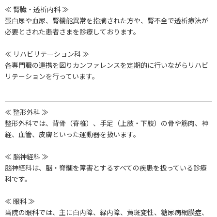
≪ 腎臓・透析内科 ≫
蛋白尿や血尿、腎機能異常を指摘された方や、腎不全で透析療法が
必要とされた患者さまを診療しております。
≪ リハビリテーション科 ≫
各専門職の連携を図りカンファレンスを定期的に行いながらリハビ
リテーションを行っています。
≪ 整形外科 ≫
整形外科では、背骨（脊椎）、手足（上肢・下肢）の骨や筋肉、神
経、血管、皮膚といった運動器を扱います。
≪ 脳神経科 ≫
脳神経科は、脳・脊髄を障害とするすべての疾患を扱っている診療
科です。
≪ 眼科 ≫
当院の眼科では、主に白内障、緑内障、黄斑変性、糖尿病網膜症、