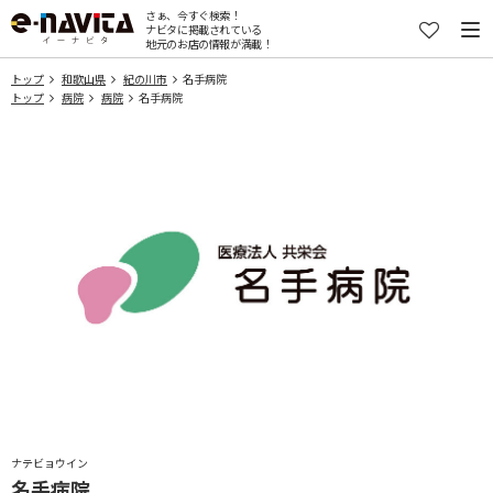
さぁ、今すぐ検索！
ナビタに掲載されている
地元のお店の情報が満載！
トップ
和歌山県
紀の川市
名手病院
トップ
病院
病院
名手病院
ナテビョウイン
名手病院