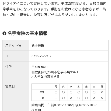
ドライアイについて診療しています。平成28年度から、日帰り白内
障手術をおこなっております。手術をお受けになる患者さまが、術
前・術中・術後に、快適に過ごせるよう努力してまいります。
名手病院の基本情報
スポット名
名手病院
TEL
0736-75-5252
住所
〒649-6631
和歌山県紀の川市名手市場294-1
大きな地図で見る
営業日
月
火
水
木
金
土
日
午前
◯
◯
◯
◯
◯
◯
×
午後
◯
◯
×
◯
◯
×
×
診察時間：
午前8:00～11:30/午後16:00～18:30
休診日：