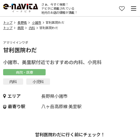
さぁ、今すぐ検索！
ナビタに掲載されている
地元のお店の情報が満載！
トップ
長野県
小諸市
甘利医院わだ
トップ
病院
内科
甘利医院わだ
アマリイインワダ
甘利医院わだ
小諸市、美里駅付近でおすすめの内科、小児科
病院・医療
内科
小児科
エリア
長野県小諸市
最寄り駅
八ヶ岳高原線 美里駅
甘利医院わだに行く前にチェック！