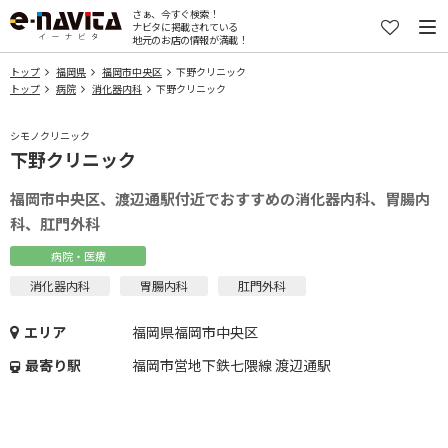
さぁ、今すぐ検索！
ナビタに掲載されている
地元のお店の情報が満載！
トップ
福岡県
福岡市中央区
下野クリニック
トップ
病院
消化器内科
下野クリニック
シモノクリニック
下野クリニック
福岡市中央区、渡辺通駅付近でおすすめの消化器内科、胃腸内
科、肛門外科
病院・医療
消化器内科
胃腸内科
肛門外科
エリア
福岡県福岡市中央区
最寄り駅
福岡市営地下鉄七隈線 渡辺通駅