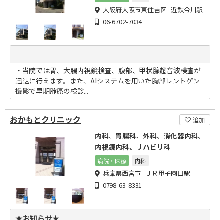
大阪府大阪市東住吉区 近鉄今川駅
06-6702-7034
・当院では胃、大腸内視鏡検査、腹部、甲状腺超音波検査が
迅速に行えます。また、AIシステムを用いた胸部レントゲン
撮影で早期肺癌の検診...
おかもとクリニック
追加
内科、胃腸科、外科、消化器内科、
内視鏡内科、リハビリ科
病院・医療
内科
兵庫県西宮市 ＪＲ甲子園口駅
0798-63-8331
★お知らせ★