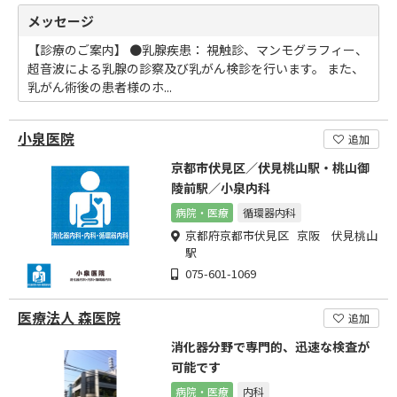
メッセージ
【診療のご案内】 ●乳腺疾患： 視触診、マンモグラフィー、
超音波による乳腺の診察及び乳がん検診を行います。 また、
乳がん術後の患者様のホ...
小泉医院
追加
京都市伏見区／伏見桃山駅・桃山御
陵前駅／小泉内科
病院・医療
循環器内科
京都府京都市伏見区 京阪 伏見桃山
駅
075-601-1069
医療法人 森医院
追加
消化器分野で専門的、迅速な検査が
可能です
病院・医療
内科