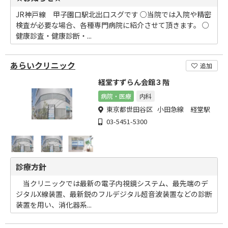
JR神戸線 甲子園口駅北出口スグです ○当院では入院や精密
検査が必要な場合、各種専門病院に紹介させて頂きます。 ○
健康診査・健康診断・...
あらいクリニック
追加
経堂すずらん会館３階
病院・医療
内科
東京都世田谷区 小田急線 経堂駅
03-5451-5300
診療方針
当クリニックでは最新の電子内視鏡システム、最先端のデ
ジタルX線装置、最新鋭のフルデジタル超音波装置などの診断
装置を用い、消化器系...