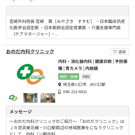
宮崎外科院長 宮崎 晋［みやざき すすむ］ ・日本臨床抗老
化医学会認定医 ・日本医師会認定産業医 ・介護支援専門員
(ケアマネージャー) ・...
おのだ内科クリニック
追加
内科・消化器内科 | 健康診断 | 予防接
種 | 胃カメラ | 内視鏡
病院・医療
内科
埼玉県川口市 JR川口駅
048-222-6821
メッセージ
～おのだ内科クリニックのご紹介～ 「おのだクリニック」は
ＪＲ京浜東北線・川口駅周辺の地域医療をになうクリニック
として、内科（一般内科...