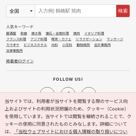
検索
人気キーワード
居酒屋
和食
焼き鳥
懐石・会席料理
焼肉
イタリア料理
フランス料理
アジア料理
喫茶・カフェ
リラクゼーション
マッサージ
カラオケ
ビジネスホテル
内科
小児科
動物病院
会計事務所
法律事務所
掲載者ログイン
FOLLOW US!
当サイトでは、利用者が当サイトを閲覧する際のサービス向
上およびサイトの利用状況把握のため、クッキー（Cookie）
を使用しています。当サイトでは閲覧を継続されることで、ク
e-NAVITA（イーナビタ）とは？
お気に入り
ヘルプ
ッキーの使用に同意されたものとみなします。詳細について
利用規約
個人情報の取り扱いについて
運営会社
は、
「当社ウェブサイトにおける個人情報の取り扱いについ
サイトマップ
広告掲載に関するお問い合わせ