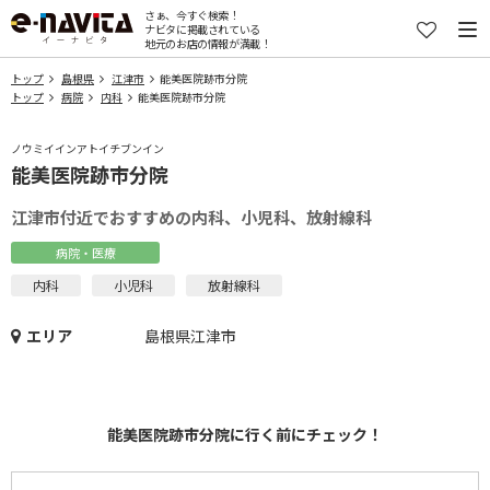
さぁ、今すぐ検索！
ナビタに掲載されている
地元のお店の情報が満載！
トップ
島根県
江津市
能美医院跡市分院
トップ
病院
内科
能美医院跡市分院
ノウミイインアトイチブンイン
能美医院跡市分院
江津市付近でおすすめの内科、小児科、放射線科
病院・医療
内科
小児科
放射線科
エリア
島根県江津市
能美医院跡市分院に行く前にチェック！