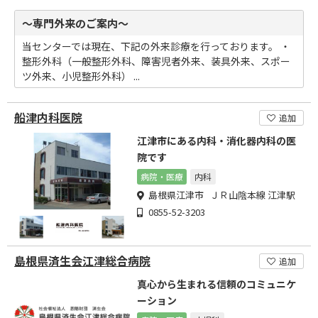
～専門外来のご案内～
当センターでは現在、下記の外来診療を行っております。 ・
整形外科（一般整形外科、障害児者外来、装具外来、スポー
ツ外来、小児整形外科） ...
船津内科医院
追加
江津市にある内科・消化器内科の医
院です
病院・医療
内科
島根県江津市 ＪＲ山陰本線 江津駅
0855-52-3203
島根県済生会江津総合病院
追加
真心から生まれる信頼のコミュニケ
ーション