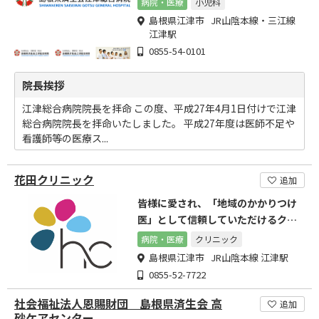
病院・医療
小児科
島根県江津市 JR山陰本線・三江線
江津駅
0855-54-0101
院長挨拶
江津総合病院院長を拝命 この度、平成27年4月1日付けで江津
総合病院院長を拝命いたしました。 平成27年度は医師不足や
看護師等の医療ス...
花田クリニック
追加
皆様に愛され、「地域のかかりつけ
医」として信頼していただけるクリ
ニックを目指して参ります。
病院・医療
クリニック
島根県江津市 JR山陰本線 江津駅
0855-52-7722
社会福祉法人恩賜財団 島根県済生会 高
追加
砂ケアセンター