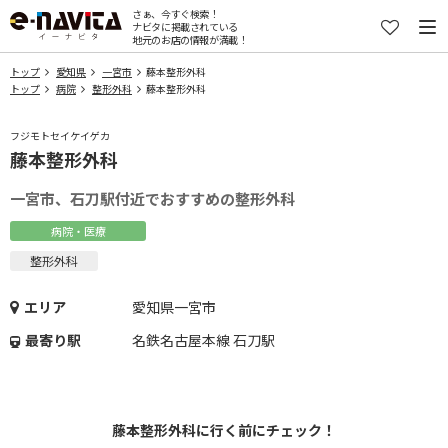
さぁ、今すぐ検索！
ナビタに掲載されている
地元のお店の情報が満載！
トップ
愛知県
一宮市
藤本整形外科
トップ
病院
整形外科
藤本整形外科
フジモトセイケイゲカ
藤本整形外科
一宮市、石刀駅付近でおすすめの整形外科
病院・医療
整形外科
エリア
愛知県一宮市
最寄り駅
名鉄名古屋本線 石刀駅
藤本整形外科に行く前にチェック！