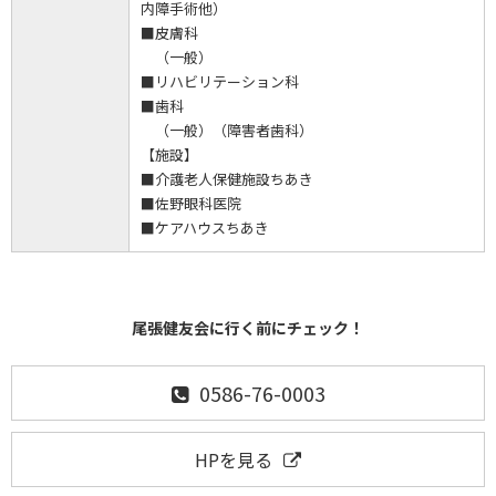
内障手術他）
■皮膚科
（一般）
■リハビリテーション科
■歯科
（一般）（障害者歯科）
【施設】
■介護老人保健施設ちあき
■佐野眼科医院
■ケアハウスちあき
尾張健友会に行く前にチェック！
0586-76-0003
HPを見る