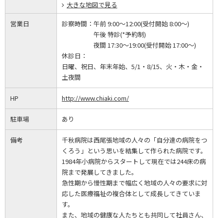
大きな地図で見る
営業日
診察時間：
午前 9:00～12:00(受付開始 8:00～)
午後 特診(*予約制)
夜間 17:30～19:00(受付開始 17:00～)
休診日：
日曜、祝日、年末年始、5/1・8/15、火・木・金・
土夜間
HP
http://www.chiaki.com/
駐車場
あり
備考
千秋病院は西尾張地域の人々の「自分達の病院をつ
くろう」という思いを結集して作られた病院です。
1984年小病院からスタートして現在では244床の病
院まで発展してきました。
急性期から慢性期まで幅広く地域の人々の要求に対
応した医療福祉の複合体として成長してきていま
す。
また、地域の健康な人たちとも共同して社員さん、