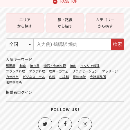
PAGE TOP
エリア
駅・路線
カテゴリー
から探す
から探す
から探す
検索
人気キーワード
居酒屋
和食
焼き鳥
懐石・会席料理
焼肉
イタリア料理
フランス料理
アジア料理
喫茶・カフェ
リラクゼーション
マッサージ
カラオケ
ビジネスホテル
内科
小児科
動物病院
会計事務所
法律事務所
掲載者ログイン
FOLLOW US!