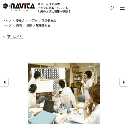
さぁ、今すぐ検索！
ナビタに掲載されている
地元のお店の情報が満載！
トップ
愛知県
一宮市
尾張健友会
トップ
病院
病院
尾張健友会
アルバム