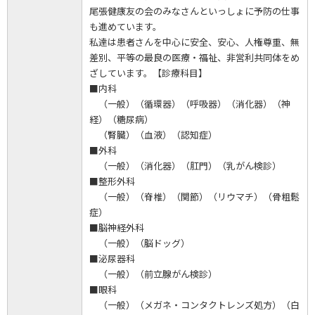
尾張健康友の会のみなさんといっしょに予防の仕事
も進めています。
私達は患者さんを中心に安全、安心、人権尊重、無
差別、平等の最良の医療・福祉、非営利共同体をめ
ざしています。【診療科目】
■内科
（一般）（循環器）（呼吸器）（消化器）（神
経）（糖尿病）
（腎臓）（血液）（認知症）
■外科
（一般）（消化器）（肛門）（乳がん検診）
■整形外科
（一般）（脊椎）（関節）（リウマチ）（骨粗鬆
症）
■脳神経外科
（一般）（脳ドッグ）
■泌尿器科
（一般）（前立腺がん検診）
■眼科
（一般）（メガネ・コンタクトレンズ処方）（白