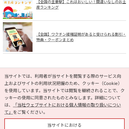
【全国の主要駅】これはおいしい！間違いなしのお土
産ランキング
【全国】ワクチン接種証明があると受けられる割引・
特典・クーポンまとめ
PAGE TOP
当サイトでは、利用者が当サイトを閲覧する際のサービス向
上およびサイトの利用状況把握のため、クッキー（Cookie）
を使用しています。当サイトでは閲覧を継続されることで、ク
e-NAVITA（イーナビタ）とは？
お気に入り
ヘルプ
ッキーの使用に同意されたものとみなします。詳細について
利用規約
個人情報の取り扱いについて
運営会社
は、
「当社ウェブサイトにおける個人情報の取り扱いについ
サイトマップ
広告掲載に関するお問い合わせ
て」
をご覧ください。
サイトの内容に関するお問い合わせ
当サイトにおける