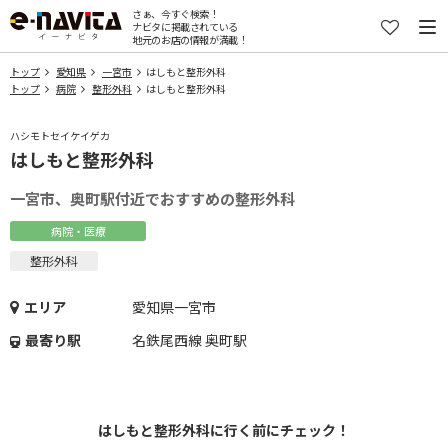
さぁ、今すぐ検索！
ナビタに掲載されている
地元のお店の情報が満載！
トップ
愛知県
一宮市
はしもと整形外科
トップ
病院
整形外科
はしもと整形外科
ハシモトセイケイゲカ
はしもと整形外科
一宮市、奥町駅付近でおすすめの整形外科
病院・医療
整形外科
エリア
愛知県一宮市
最寄り駅
名鉄尾西線 奥町駅
はしもと整形外科に行く前にチェック！