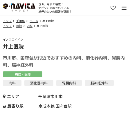
さぁ、今すぐ検索！
ナビタに掲載されている
地元のお店の情報が満載！
トップ
千葉県
市川市
井上医院
トップ
病院
内科
井上医院
イノウエイイン
井上医院
市川市、国府台駅付近でおすすめの内科、消化器内科、胃腸内
科、脳神経外科
病院・医療
内科
消化器内科
胃腸内科
脳神経外科
エリア
千葉県市川市
最寄り駅
京成本線 国府台駅