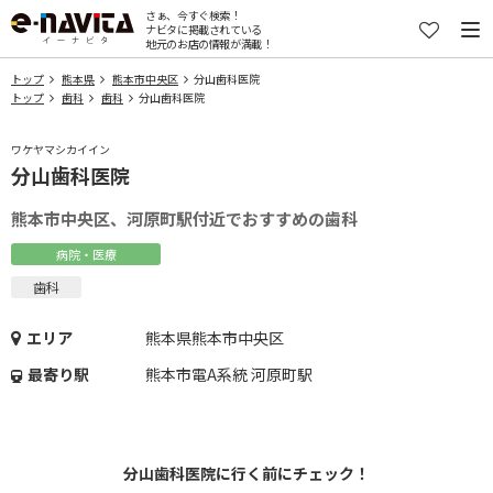
さぁ、今すぐ検索！
ナビタに掲載されている
地元のお店の情報が満載！
トップ
熊本県
熊本市中央区
分山歯科医院
トップ
歯科
歯科
分山歯科医院
ワケヤマシカイイン
分山歯科医院
熊本市中央区、河原町駅付近でおすすめの歯科
病院・医療
歯科
エリア
熊本県熊本市中央区
最寄り駅
熊本市電A系統 河原町駅
分山歯科医院に行く前にチェック！