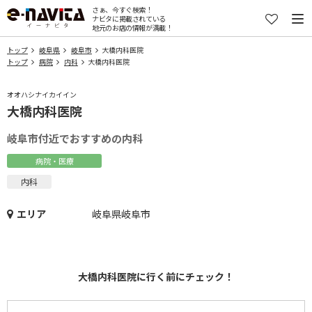
さぁ、今すぐ検索！
ナビタに掲載されている
地元のお店の情報が満載！
トップ
岐阜県
岐阜市
大橋内科医院
トップ
病院
内科
大橋内科医院
オオハシナイカイイン
大橋内科医院
岐阜市付近でおすすめの内科
病院・医療
内科
エリア
岐阜県岐阜市
大橋内科医院に行く前にチェック！