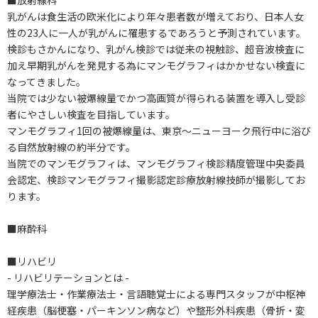
■放射線科
乳がんは食生活の欧米化により年々患者数が増えており、日本人女
性の23人に一人が乳がんに罹患するであろうと予測されています。
検診もさかんになり、乳がん検診では従来の視触診、超音波検査に
加え早期乳がんを発見する為にマンモグラフィはかかせない検査に
なってきました。
当院では少ない被爆線量でかつ高画質が得られる装置を導入し受診
者にやさしい検査を目指しています。
マンモグラフィ1回の被爆線量は、東京～ニューヨーク飛行中に浴び
る自然放射線の約半分です。
当院でのマンモグラフィは、マンモグラフィ検診精度管理中央委員
会認定、検診マンモグラフィ撮影認定診療放射線技師が撮影してお
ります。
■麻酔科
■リハビリ
- リハビリテーションとは -
理学療法士・作業療法士・言語聴覚士による専門スタッフが中枢神
経疾患（脳梗塞・パーキンソン病など）や整形外科疾患（骨折・変