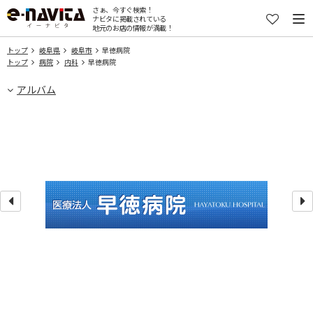
さぁ、今すぐ検索！
ナビタに掲載されている
地元のお店の情報が満載！
トップ
岐阜県
岐阜市
早徳病院
トップ
病院
内科
早徳病院
アルバム