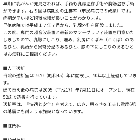
早期に乳がんが発見されれば、手術も乳房温存手術や胸筋温存手術
ができます。右の図は病期別の生存率（市民病院での成績）です。
病期が早いほど術後成績が良いことがわかります。
早徳病院では平成１７年７月から、乳腺外科を開設しました。
この度、専門の超音波装置と最新のマンモグラフィ装置を用意いた
しましたので、乳腺にしこり、痛み、乳房にくぼみ（えくぼ）のあ
るひと、乳頭から異常分泌のあるひと、腋の下にしこりのあるひと
はお気軽にご相談ください。
■人工透析
当院の透析室は1970（昭和45）年に開設し、40年以上経過していま
す。
建て替え後の病院は2005（平成17）年7月11日にオープンし、現在
52床で透析を行っています。
透析室は、『快適と安全』を考えて、広さ、明るさを工夫し震度6強
の地震にも耐えうる施設となっています。
■肛門科