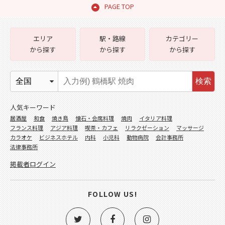
PAGE TOP
エリア
駅・路線
カテゴリー
から探す
から探す
から探す
検索
人気キーワード
居酒屋
和食
焼き鳥
懐石・会席料理
焼肉
イタリア料理
フランス料理
アジア料理
喫茶・カフェ
リラクゼーション
マッサージ
カラオケ
ビジネスホテル
内科
小児科
動物病院
会計事務所
法律事務所
掲載者ログイン
FOLLOW US!