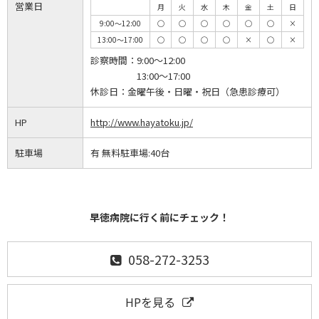
営業日
月
火
水
木
金
土
日
9:00～12:00
◯
◯
◯
◯
◯
◯
×
13:00～17:00
◯
◯
◯
◯
×
◯
×
診察時間：
9:00～12:00
13:00～17:00
休診日：
金曜午後・日曜・祝日（急患診療可）
HP
http://www.hayatoku.jp/
駐車場
有 無料駐車場:40台
早徳病院に行く前にチェック！
058-272-3253
HPを見る