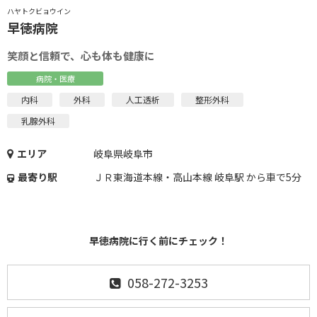
ハヤトクビョウイン
早徳病院
笑顔と信頼で、心も体も健康に
病院・医療
内科
外科
人工透析
整形外科
乳腺外科
エリア
岐阜県岐阜市
最寄り駅
ＪＲ東海道本線・高山本線 岐阜駅 から車で5分
早徳病院に行く前にチェック！
058-272-3253