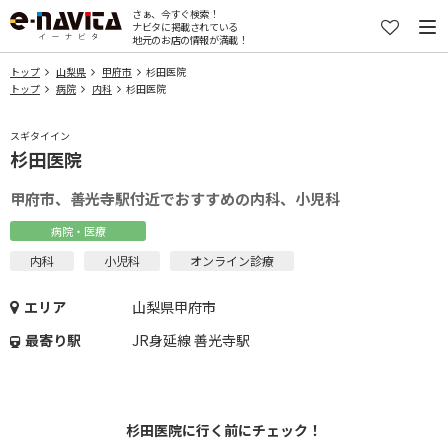
さぁ、今すぐ検索！
ナビタに掲載されている
地元のお店の情報が満載！
トップ
山梨県
甲府市
杉田医院
トップ
病院
内科
杉田医院
スギタイイン
杉田医院
甲府市、善光寺駅付近でおすすめの内科、小児科
病院・医療
内科
小児科
オンライン診療
エリア
山梨県甲府市
最寄り駅
JR身延線 善光寺駅
杉田医院に行く前にチェック！