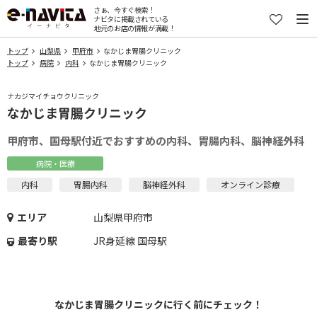
さぁ、今すぐ検索！
ナビタに掲載されている
地元のお店の情報が満載！
トップ
山梨県
甲府市
なかじま胃腸クリニック
トップ
病院
内科
なかじま胃腸クリニック
ナカジマイチョウクリニック
なかじま胃腸クリニック
甲府市、国母駅付近でおすすめの内科、胃腸内科、脳神経外科
病院・医療
内科
胃腸内科
脳神経外科
オンライン診療
エリア
山梨県甲府市
最寄り駅
JR身延線 国母駅
なかじま胃腸クリニックに行く前にチェック！