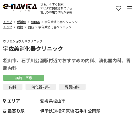
さぁ、今すぐ検索！
ナビタに掲載されている
地元のお店の情報が満載！
トップ
愛媛県
松山市
宇佐美消化器クリニック
トップ
病院
内科
宇佐美消化器クリニック
ウサミショウカキクリニック
宇佐美消化器クリニック
松山市、石手川公園駅付近でおすすめの内科、消化器内科、胃
腸内科
病院・医療
内科
消化器内科
胃腸内科
エリア
愛媛県松山市
最寄り駅
伊予鉄道横河原線 石手川公園駅