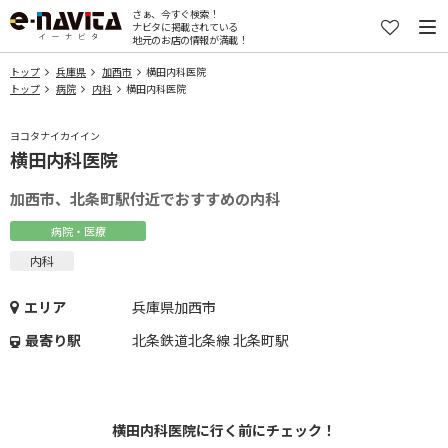
さぁ、今すぐ検索！
ナビタに掲載されている
地元のお店の情報が満載！
トップ
兵庫県
加西市
横田内科医院
トップ
病院
内科
横田内科医院
ヨコタナイカイイン
横田内科医院
加西市、北条町駅付近でおすすめの内科
病院・医療
内科
エリア
兵庫県加西市
最寄り駅
北条鉄道北条線 北条町駅
横田内科医院に行く前にチェック！